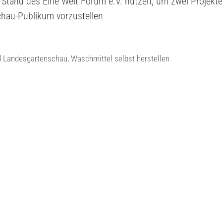
 Stand des Eine Welt Forum e.V. nutzen, um zwei Projekt
hau-Publikum vorzustellen
d Landesgartenschau
,
Waschmittel selbst herstellen