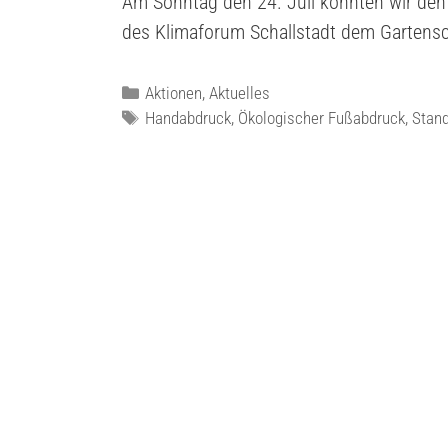
Am Sonntag den 24. Juli konnten wir den
des Klimaforum Schallstadt dem Gartensc
Aktionen
,
Aktuelles
Handabdruck
,
Ökologischer Fußabdruck
,
Stan